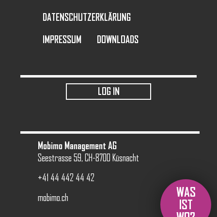
DATENSCHUTZERKLÄRUNG
IMPRESSUM
DOWNLOADS
USER ACCOUNT MENU
LOG IN
Mobimo Management AG
Seestrasse 59, CH-8700 Küsnacht
+41 44 442 44 42
WAS
mobimo.ch
IST