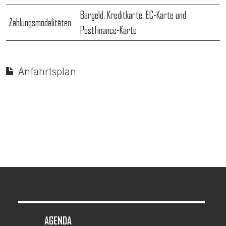
Bargeld, Kreditkarte, EC-Karte und
Zahlungsmodalitäten
Postfinance-Karte
Anfahrtsplan
FOOTER MENU
AGENDA