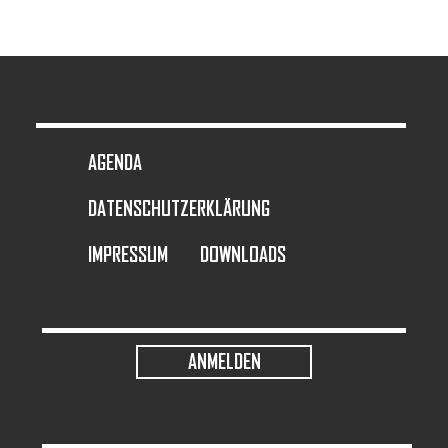
FOOTER MENU
AGENDA
DATENSCHUTZERKLÄRUNG
IMPRESSUM
DOWNLOADS
USER ACCOUNT MENU
ANMELDEN