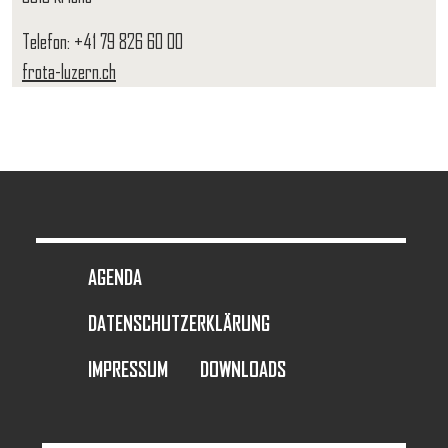
Telefon: +41 79 826 60 00
frota-luzern.ch
FOOTER MENU
AGENDA
DATENSCHUTZERKLÄRUNG
IMPRESSUM
DOWNLOADS