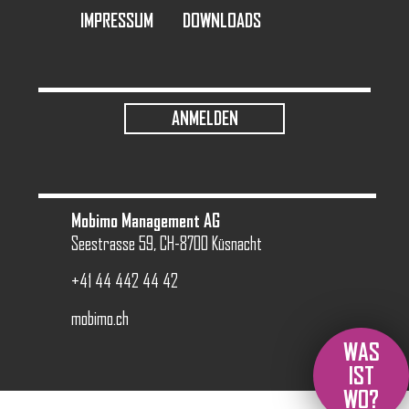
IMPRESSUM
DOWNLOADS
USER ACCOUNT MENU
ANMELDEN
Mobimo Management AG
Seestrasse 59, CH-8700 Küsnacht
+41 44 442 44 42
mobimo.ch
WAS
IST
WO?