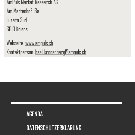
AmPuls Market Research AG
Am Mattenhof 16a
Luzern Süd
6010 Kriens
Webseite:
www.ampuls.ch
Kontaktperson:
basil.kronenberg@ampuls.ch
FOOTER MENU
AGENDA
DATENSCHUTZERKLÄRUNG